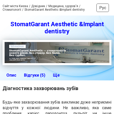
Сайт міста Києва
Довідник
Медицина, здоров'я
Рус
Стоматології
StomatGarant Aesthetic &Implant dentistry
StomatGarant Aesthetic &Implant
dentistry
Опис
Відгуки (5)
Ще
Діагностика захворювань зубів
Будь-яке захворювання зубів викликає дуже неприємні
відчуття у кожної людини. Не важливо, яка саме
проблема: карієс, пародонтоз, пульпіт чи інше