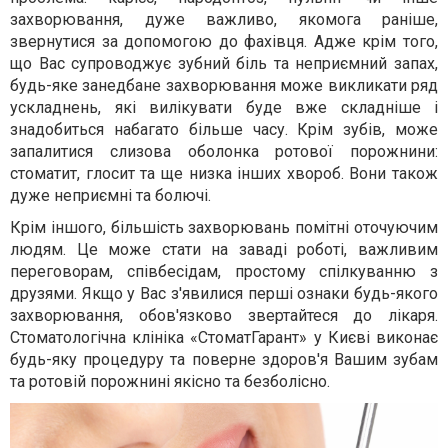
захворювання, дуже важливо, якомога раніше,
звернутися за допомогою до фахівця. Адже крім того,
що Вас супроводжує зубний біль та неприємний запах,
будь-яке занедбане захворювання може викликати ряд
ускладнень, які вилікувати буде вже складніше і
знадобиться набагато більше часу. Крім зубів, може
запалитися слизова оболонка ротової порожнини:
стоматит, глосит та ще низка інших хвороб. Вони також
дуже неприємні та болючі.
Крім іншого, більшість захворювань помітні оточуючим
людям. Це може стати на заваді роботі, важливим
переговорам, співбесідам, простому спілкуванню з
друзями. Якщо у Вас з'явилися перші ознаки будь-якого
захворювання, обов'язково звертайтеся до лікаря.
Стоматологічна клініка «СтоматГарант» у Києві виконає
будь-яку процедуру та поверне здоров'я Вашим зубам
та ротовій порожнині якісно та безболісно.